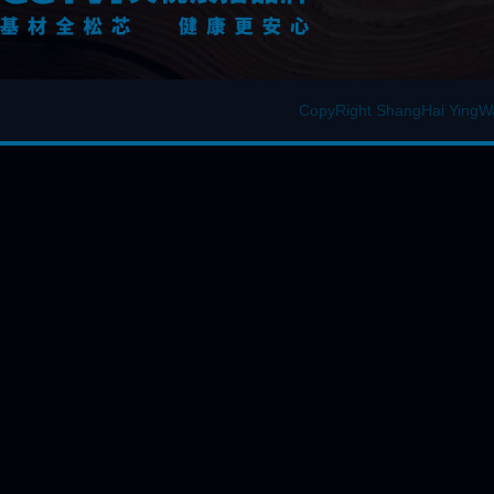
CopyRight ShangHai Y